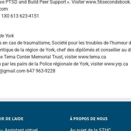
vive PTSD and Build Peer Support ». Visiter www.56secondsboo
.com
0A 1X0 613 623-4151
de York
rs en cas de traumatisme, Société pour les troubles de l’humeur
ritique de la région de York, chef des diplômés et conseiller au 
, le Tema Conter Memorial Trust, visiter www.tema.ca
par les pairs de la Police régionale de York, visiter www.yrp.ca
ons@gmail.com 647 963-9228
R DE L’AIDE
À PROPOS DE NOUS
 Assistant virtuel
Au sujet de la STHC