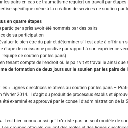
es pairs en cas de traumatisme requiert un travail par étapes av
ertise spécifique mène à la création de services de soutien par 
ssus en quatre étapes
de participer après avoir été nommés par des pairs
nce de sa participation
aluer le bien-être du pair et déterminer s’il est apte à offrir un 
ne étape de croissance positive par rapport à son expérience véc
l’équipe de soutien par les pairs)
n tenant compte de l’endroit où le pair vit et travaille ainsi que
me de formation de deux jours sur le soutien par les pairs de 
s « Lignes directrices relatives au soutien par les pairs – Prati
évrier 2014. Il s’agit du produit de processus établis et éprou
été examiné et approuvé par le conseil d’administration de la S
s.
Il est bien connu aussi qu’il n’existe pas un seul modèle de so
Les groupes officiels, qui ont des règles et des lignes directrice