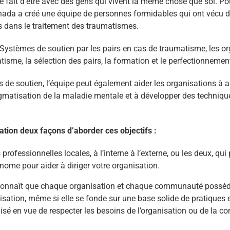
 fait d’être avec des gens qui vivent la même chose que soi. Pou
anada a créé une équipe de personnes formidables qui ont vécu d
és dans le traitement des traumatismes.
 Systèmes de soutien par les pairs en cas de traumatisme, les o
isme, la sélection des pairs, la formation et le perfectionnement
e soutien, l’équipe peut également aider les organisations à a
gmatisation de la maladie mentale et à développer des techniques
sation deux façons d’aborder ces objectifs :
s professionnelles locales, à l’interne à l’externe, ou les deux, 
nome pour aider à diriger votre organisation.
 reconnaît que chaque organisation et chaque communauté possèd
isation, même si elle se fonde sur une base solide de pratiques 
lisé en vue de respecter les besoins de l’organisation ou de la 