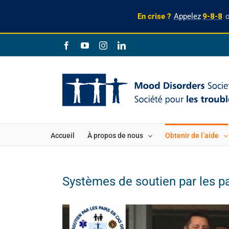
En crise ?
Appelez
9-8-8
Skip
Facebook
YouTube
Instagram
LinkedIn
to
content
Accueil
À propos de nous
Obtenir de l’aide
Systèmes de soutien par les p