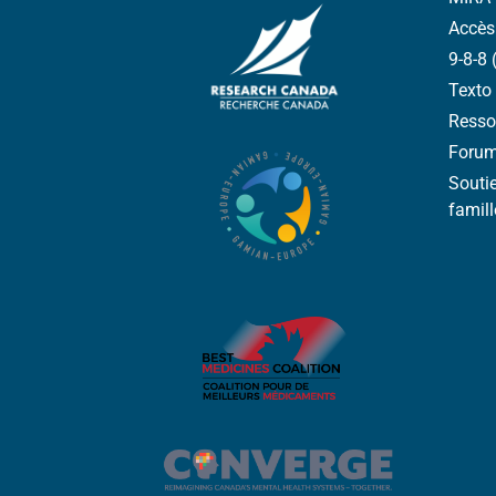
Accès
9-8-8 
Texto 
Resso
Forum 
Soutie
famill