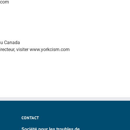
k.com
 du Canada
directeur, visiter www.yorkcism.com
CONTACT
Société pour les troubles de