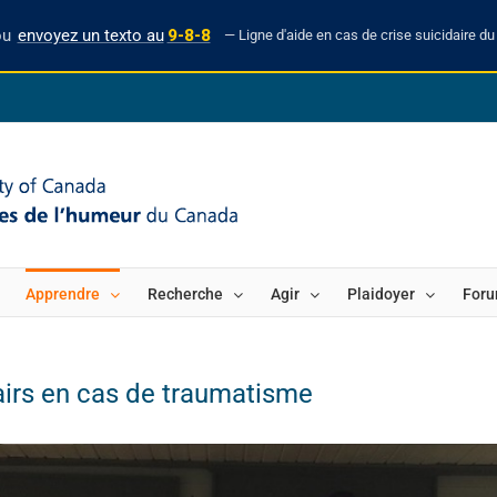
ou
envoyez un texto au
9-8-8
— Ligne d'aide en cas de crise suicidaire du 
Apprendre
Recherche
Agir
Plaidoyer
For
airs en cas de traumatisme