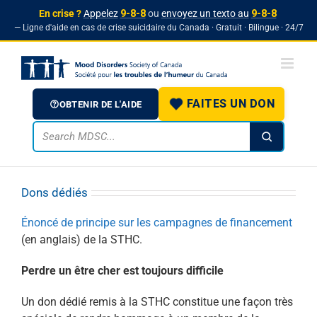
En crise ?
Appelez
9-8-8
ou
envoyez un texto au
9-8-8
— Ligne d'aide en cas de crise suicidaire du Canada · Gratuit · Bilingue · 24/7
Skip
to
content
FAITES UN DON
OBTENIR DE L'AIDE
Dons dédiés
Énoncé de principe sur les campagnes de financement
(en anglais) de la STHC.
Perdre un être cher est toujours difficile
Un don dédié remis à la STHC constitue une façon très