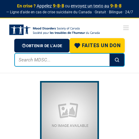
En crise ?
Appelez
9-8-8
ou
envoyez un texto au
9-8-8
— Ligne d'aide en cas de crise suicidaire du Canada · Gratuit · Bilingue · 24/7
Skip
to
content
FAITES UN DON
OBTENIR DE L'AIDE