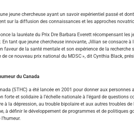
une jeune chercheuse ayant un savoir expérientiel passé et dont l
ent sur la diffusion des connaissances et les approches novatric
once la lauréate du Prix Dre Barbara Everett récompensant les j
er. En tant que jeune chercheuse innovante, Jillian se consacre à
 faveur de la santé mentale et son expérience de la recherche s
te de ce nouveau prix national du MDSC », dit Cynthia Black, prés
l’humeur du Canada
anada (STHC) a été lancée en 2001 pour donner aux personnes att
on forte et solidaire à l’échelle nationale à l’égard de questions
re à la dépression, au trouble bipolaire et aux autres troubles d
che, à définir le développement de programmes et de politiques 
 l’humeur.