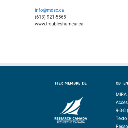
info@mdsc.ca
(613) 921-5565
www.troubleshumeur.ca
FIER MEMBRE DE
OBTENI
MIRA —
Accès
9-8-8 
Texto 
Resso