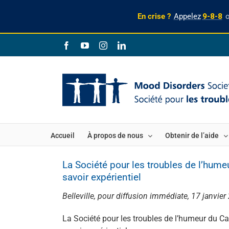
En crise ?
Appelez
9-8-8
Skip
Facebook
YouTube
Instagram
LinkedIn
to
content
Accueil
À propos de nous
Obtenir de l’aide
La Société pour les troubles de l’hume
savoir expérientiel
Belleville, pour diffusion immédiate, 17 janvier
La Société pour les troubles de l’humeur du C